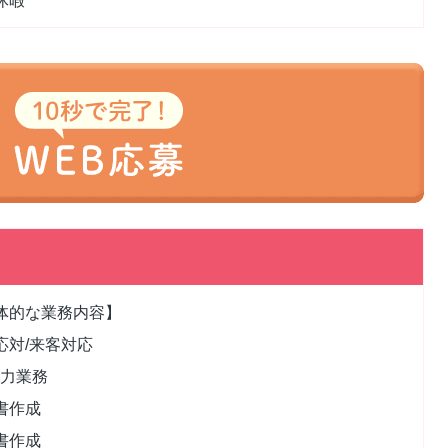
休暇
体的な業務内容】
応対/来客対応
入力業務
書作成
書作成