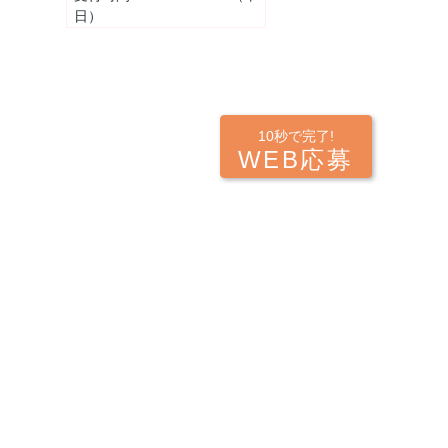
日）
10秒で完了!
WEB応募