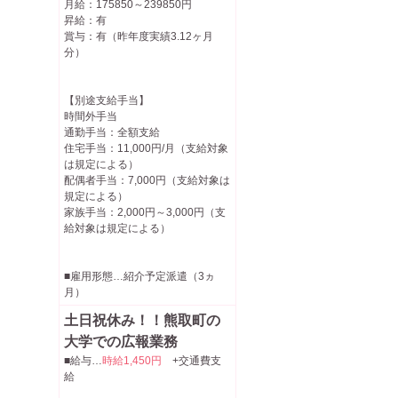
月給：175850～239850円
昇給：有
賞与：有（昨年度実績3.12ヶ月
分）
【別途支給手当】
時間外手当
通勤手当：全額支給
住宅手当：11,000円/月（支給対象
は規定による）
配偶者手当：7,000円（支給対象は
規定による）
家族手当：2,000円～3,000円（支
給対象は規定による）
■雇用形態…紹介予定派遣（3ヵ
月）
土日祝休み！！熊取町の
大学での広報業務
■給与…
時給1,450円
+交通費支
給