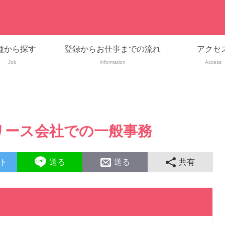
種から探す
登録からお仕事までの流れ
アクセ
Job
Information
Access
リース会社での一般事務
ト
送る
送る
共有