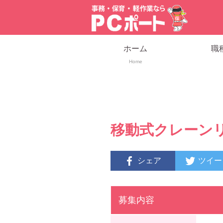
ホーム
職
Home
移動式クレーン
シェア
ツイー
募集内容