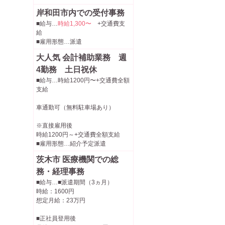
岸和田市内での受付事務
■給与…
時給1,300〜
+交通費支
給
■雇用形態…派遣
大人気 会計補助業務 週
4勤務 土日祝休
■給与…時給1200円〜+交通費全額
支給
車通勤可（無料駐車場あり）
※直接雇用後
時給1200円～+交通費全額支給
■雇用形態…紹介予定派遣
茨木市 医療機関での総
務・経理事務
■給与…■派遣期間（3ヵ月）
時給：1600円
想定月給：23万円
■正社員登用後