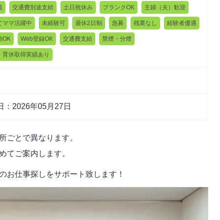
員
交通費別途支給
土日祝休み
ブランクOK
主婦（夫）歓迎
てママ活躍中
未経験可
週休2日制
急募
残業なし
経験者優遇
勤OK
Web登録OK
交通費支給
禁煙・分煙
・育休取得実績あり
：2026年05月27日
所ごとで異なります。
めてご案内します。
のお仕事探しをサポート致します！