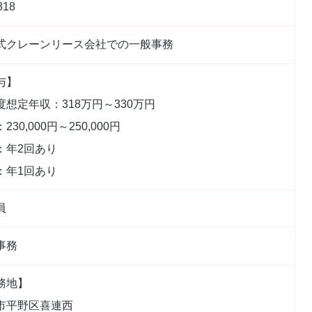
818
式クレーンリース会社での一般事務
与】
度想定年収：318万円～330万円
230,000円～250,000円
：年2回あり
：年1回あり
員
事務
務地】
市平野区喜連西