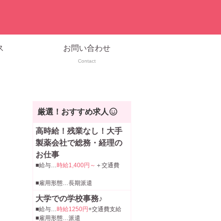
ス
お問い合わせ
Contact
厳選！おすすめ求人
高時給！残業なし！大手
製薬会社で総務・経理の
お仕事
■給与…
時給1,400円～
＋交通費
■雇用形態…長期派遣
大学での学校事務♪
■給与…
時給1250円
+交通費支給
■雇用形態…派遣