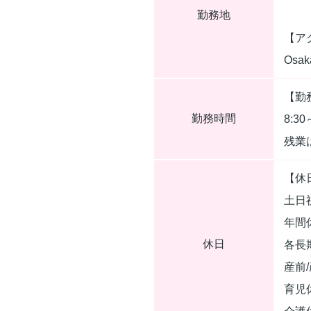
勤務地
【ア
Osa
【勤
勤務時間
8:3
残業
【休
土日
年間
休日
各長
産前
育児