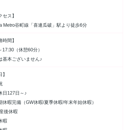
クセス】
ka Metro谷町線「喜連瓜破」駅より徒歩6分
務時間】
0～17:30（休憩60分）
は基本ございません♪
日】
祝
休日127日～♪
期休暇完備（GW休暇/夏季休暇/年末年始休暇）
/産後休暇
休暇