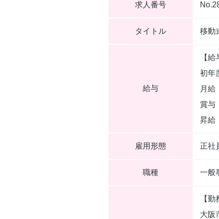
求人番号
No.2
タイトル
移動
【給
初年
給与
月給：
賞与
昇給
雇用形態
正社
職種
一般
【勤
大阪