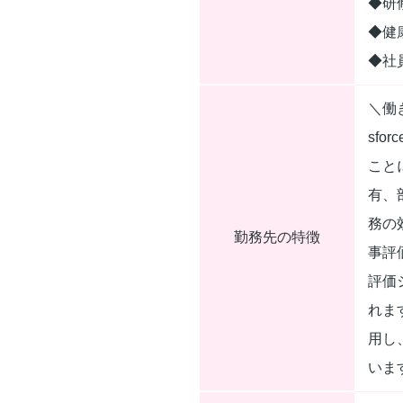
◆研
◆健
◆社
＼働
sf
こと
有、
務の
勤務先の特徴
事評
評価
れま
用し
いま