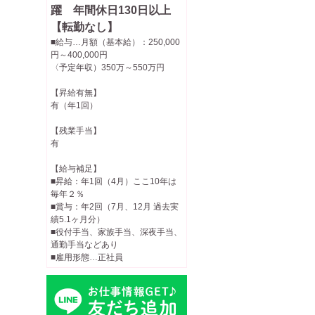
躍 年間休日130日以上
【転勤なし】
■給与…月額（基本給）：250,000
円～400,000円
〈予定年収）350万～550万円
【昇給有無】
有（年1回）
【残業手当】
有
【給与補足】
■昇給：年1回（4月）ここ10年は
毎年２％
■賞与：年2回（7月、12月 過去実
績5.1ヶ月分）
■役付手当、家族手当、深夜手当、
通勤手当などあり
■雇用形態…正社員