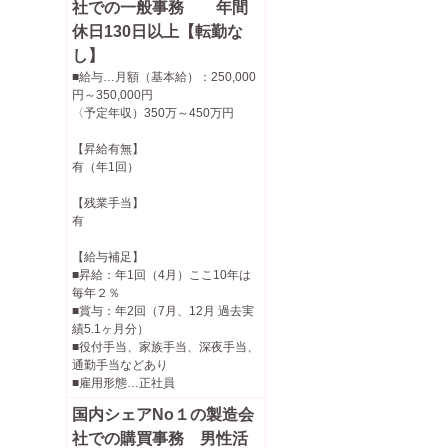
社での一般事務 年間
休日130日以上【転勤な
し】
■給与…月額（基本給）：250,000
円～350,000円
〈予定年収）350万～450万円
【昇給有無】
有（年1回）
【残業手当】
有
【給与補足】
■昇給：年1回（4月）ここ10年は
毎年２％
■賞与：年2回（7月、12月 過去実
績5.1ヶ月分）
■役付手当、家族手当、深夜手当、
通勤手当などあり
■雇用形態…正社員
国内シェアNo１の製造会
社での購買事務 男性活