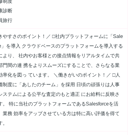
修制度
康診断
員旅行
きやすさのポイント！／ □社内プラットフォームに「Sale
orce」を導入 クラウドベースのプラットフォームを導入する
により、 社内やお客様との接点情報をリアルタイムで共
部門間の連 携をよりスムーズにすることで、さらなる業
効率化を図っ ています。 ＼働きがいのポイント！／ □人
価制度に「あしたのチーム」を採用 日頃の頑張りは人事
システムによる公平な査定のもと適正 にお給料に反映さ
す。 特に当社のプラットフォームであるSalesforceを活
、業務 効率をアップさせている方は特に高い評価を得て
す。