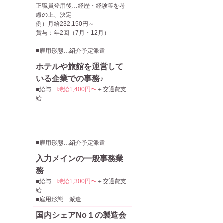
正職員登用後…経歴・経験等を考
慮の上、決定
例）月給232,150円～
賞与：年2回（7月・12月）
■雇用形態…紹介予定派遣
ホテルや旅館を運営して
いる企業での事務♪
■給与…
時給1,400円〜
＋交通費支
給
■雇用形態…紹介予定派遣
入力メインの一般事務業
務
■給与…
時給1,300円〜
＋交通費支
給
■雇用形態…派遣
国内シェアNo１の製造会