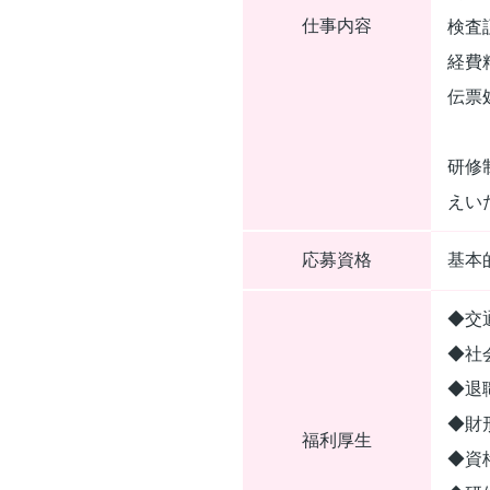
仕事内容
検査
経費
伝票
研修
えい
応募資格
基本
◆交
◆社
◆退
◆財
福利厚生
◆資