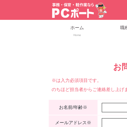
ホーム
職
Home
お
※
は入力必須項目です。
のちほど担当者からご連絡差し上げ
お名前/年齢
※
メールアドレス
※