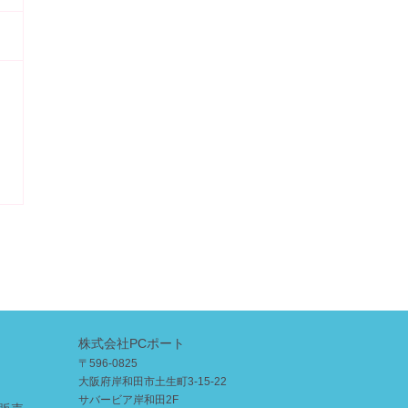
株式会社PCポート
〒596-0825
大阪府岸和田市土生町3-15-22
サバービア岸和田2F