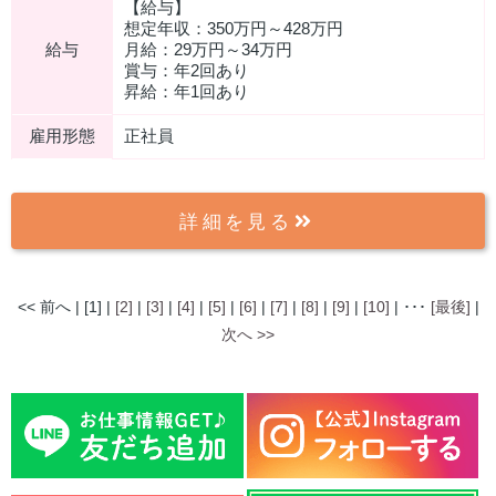
【給与】
想定年収：350万円～428万円
給与
月給：29万円～34万円
賞与：年2回あり
昇給：年1回あり
雇用形態
正社員
詳細を見る
<< 前へ | [1] |
[2]
|
[3]
|
[4]
|
[5]
|
[6]
|
[7]
|
[8]
|
[9]
|
[10]
| ･･･
[最後]
|
次へ >>