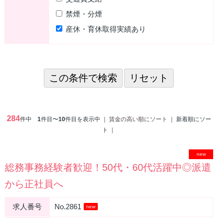
禁煙・分煙
産休・育休取得実績あり
284
件中
1
件目〜
10
件目を表示中 ｜
賃金の高い順にソート
｜ 新着順にソー
ト ｜
new
総務事務経験者歓迎！50代・60代活躍中◎派遣
から正社員へ
求人番号
No.2861
new