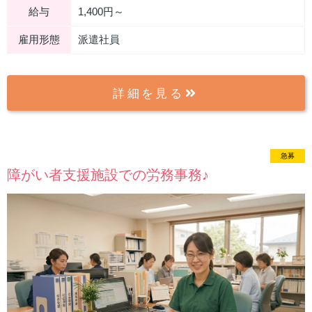
給与
1,400円～
雇用形態
派遣社員
詳細を見る
急募
new
障がい者支援施設での労務事務♪