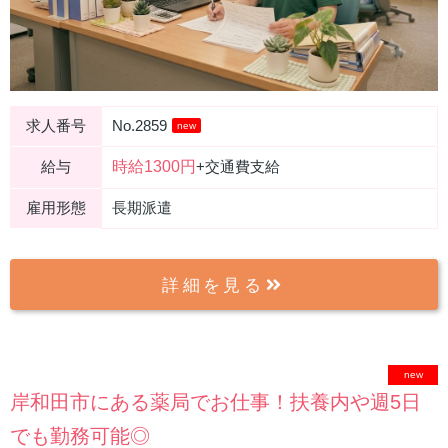
求人番号
No.2859
new
時給1300円
給与
+交通費支給
雇用形態
長期派遣
詳細を見る
new
岸和田市にある薬局でお仕事！扶養内や週5日
でも勤務可能◎