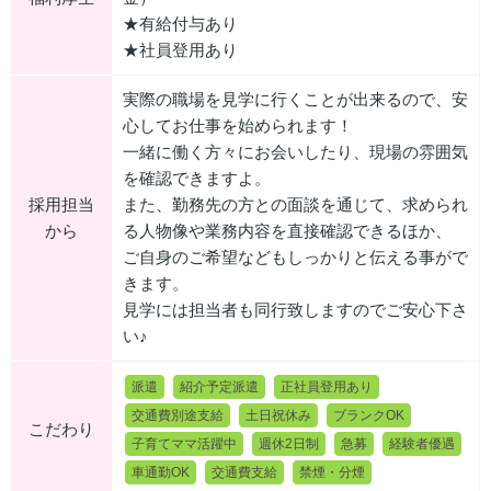
★有給付与あり
★社員登用あり
実際の職場を見学に行くことが出来るので、安
心してお仕事を始められます！
一緒に働く方々にお会いしたり、現場の雰囲気
を確認できますよ。
採用担当
また、勤務先の方との面談を通じて、求められ
から
る人物像や業務内容を直接確認できるほか、
ご自身のご希望などもしっかりと伝える事がで
きます。
見学には担当者も同行致しますのでご安心下さ
い♪
派遣
紹介予定派遣
正社員登用あり
交通費別途支給
土日祝休み
ブランクOK
こだわり
子育てママ活躍中
週休2日制
急募
経験者優遇
車通勤OK
交通費支給
禁煙・分煙