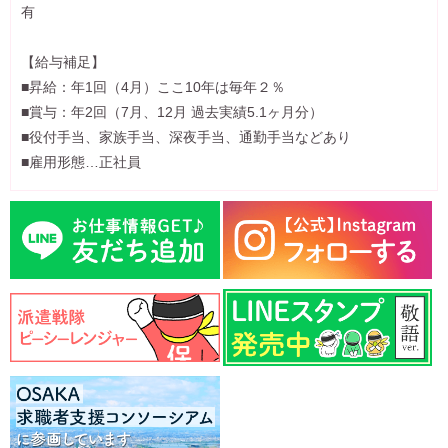
有
【給与補足】
■昇給：年1回（4月）ここ10年は毎年２％
■賞与：年2回（7月、12月 過去実績5.1ヶ月分）
■役付手当、家族手当、深夜手当、通勤手当などあり
■雇用形態…正社員