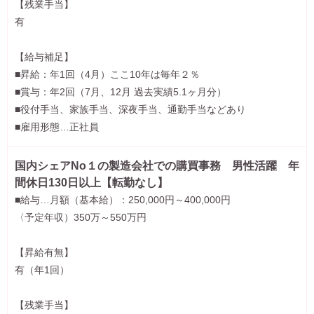
【残業手当】
有
【給与補足】
■昇給：年1回（4月）ここ10年は毎年２％
■賞与：年2回（7月、12月 過去実績5.1ヶ月分）
■役付手当、家族手当、深夜手当、通勤手当などあり
■雇用形態…正社員
国内シェアNo１の製造会社での購買事務 男性活躍 年
間休日130日以上【転勤なし】
■給与…月額（基本給）：250,000円～400,000円
〈予定年収）350万～550万円
【昇給有無】
有（年1回）
【残業手当】