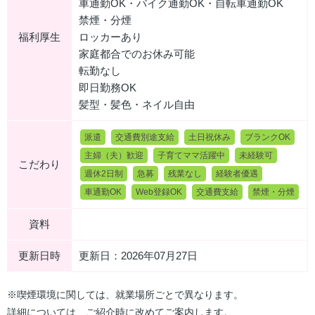
車通勤OK・バイク通勤OK・自転車通勤OK
禁煙・分煙
福利厚生
ロッカーあり
家庭都合でのお休み可能
転勤なし
即日勤務OK
髪型・髪色・ネイル自由
派遣
交通費別途支給
土日祝休み
ブランクOK
主婦（夫）歓迎
子育てママ活躍中
未経験可
こだわり
週休2日制
急募
残業なし
経験者優遇
車通勤OK
Web登録OK
交通費支給
禁煙・分煙
資料
更新日時
更新日：2026年07月27日
※喫煙環境に関しては、就業場所ごとで異なります。
詳細については、ご紹介時に改めてご案内します。