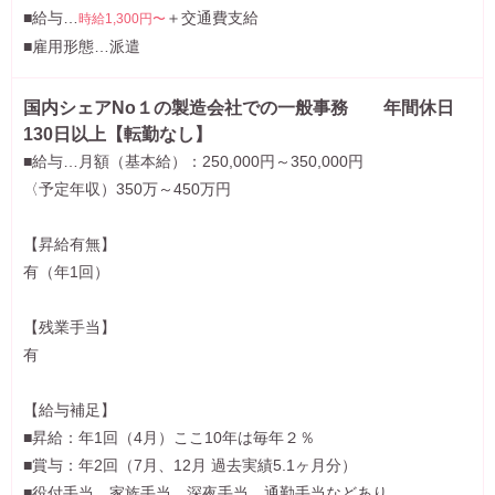
■給与…
＋交通費支給
時給1,300円〜
■雇用形態…派遣
国内シェアNo１の製造会社での一般事務 年間休日
130日以上【転勤なし】
■給与…月額（基本給）：250,000円～350,000円
〈予定年収）350万～450万円
【昇給有無】
有（年1回）
【残業手当】
有
【給与補足】
■昇給：年1回（4月）ここ10年は毎年２％
■賞与：年2回（7月、12月 過去実績5.1ヶ月分）
■役付手当、家族手当、深夜手当、通勤手当などあり