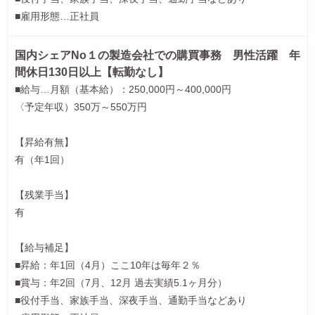
■雇用形態…正社員
国内シェアNo１の製造会社での購買事務 男性活躍 年
間休日130日以上【転勤なし】
■給与…月額（基本給）：250,000円～400,000円
〈予定年収）350万～550万円
【昇給有無】
有（年1回）
【残業手当】
有
【給与補足】
■昇給：年1回（4月）ここ10年は毎年２％
■賞与：年2回（7月、12月 過去実績5.1ヶ月分）
■役付手当、家族手当、深夜手当、通勤手当などあり