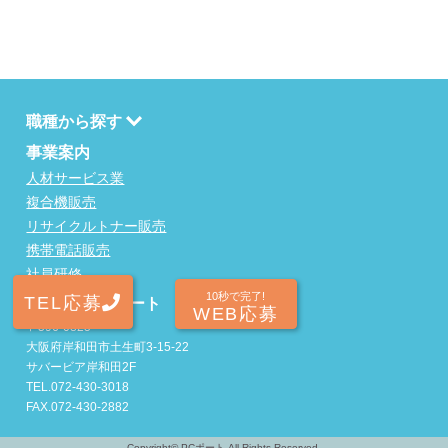
職種から探す
事業案内
人材サービス業
複合機販売
リサイクルトナー販売
携帯電話販売
社員研修
10秒で完了!
TEL応募
株式会社PCポート
WEB応募
〒596-0825
大阪府岸和田市土生町3-15-22
サバービア岸和田2F
TEL.072-430-3018
FAX.072-430-2882
Copyright©
PCポート
All Rights Reserved.