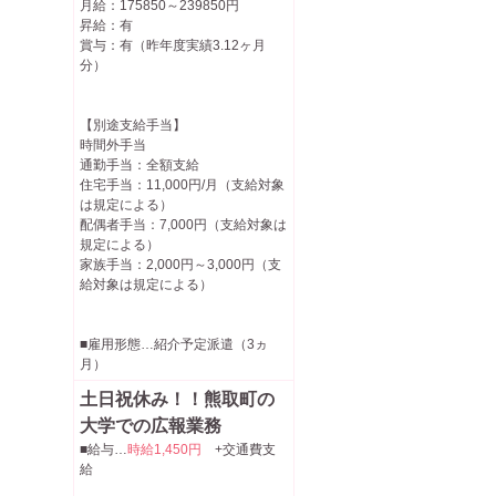
月給：175850～239850円
昇給：有
賞与：有（昨年度実績3.12ヶ月
分）
【別途支給手当】
時間外手当
通勤手当：全額支給
住宅手当：11,000円/月（支給対象
は規定による）
配偶者手当：7,000円（支給対象は
規定による）
家族手当：2,000円～3,000円（支
給対象は規定による）
■雇用形態…紹介予定派遣（3ヵ
月）
土日祝休み！！熊取町の
大学での広報業務
■給与…
時給1,450円
+交通費支
給