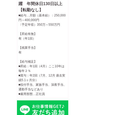
躍 年間休日130日以上
【転勤なし】
■給与…月額（基本給）：250,000
円～400,000円
〈予定年収）350万～550万円
【昇給有無】
有（年1回）
【残業手当】
有
【給与補足】
■昇給：年1回（4月）ここ10年は
毎年２％
■賞与：年2回（7月、12月 過去実
績5.1ヶ月分）
■役付手当、家族手当、深夜手当、
通勤手当などあり
■雇用形態…正社員