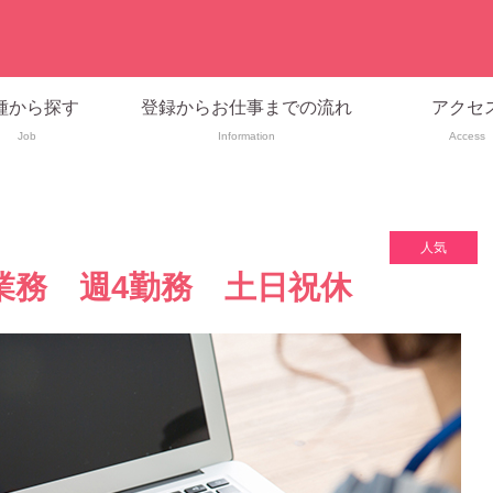
種から探す
登録からお仕事までの流れ
アクセ
Job
Information
Access
人気
業務 週4勤務 土日祝休