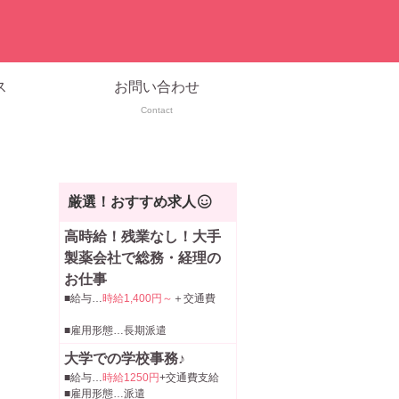
ス
お問い合わせ
Contact
厳選！おすすめ求人
高時給！残業なし！大手
製薬会社で総務・経理の
お仕事
■給与…
時給1,400円～
＋交通費
■雇用形態…長期派遣
大学での学校事務♪
■給与…
時給1250円
+交通費支給
■雇用形態…派遣