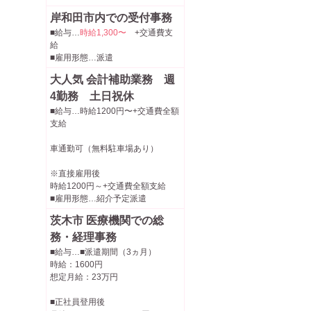
岸和田市内での受付事務
■給与…
時給1,300〜
+交通費支
給
■雇用形態…派遣
大人気 会計補助業務 週
4勤務 土日祝休
■給与…時給1200円〜+交通費全額
支給
車通勤可（無料駐車場あり）
※直接雇用後
時給1200円～+交通費全額支給
■雇用形態…紹介予定派遣
茨木市 医療機関での総
務・経理事務
■給与…■派遣期間（3ヵ月）
時給：1600円
想定月給：23万円
■正社員登用後