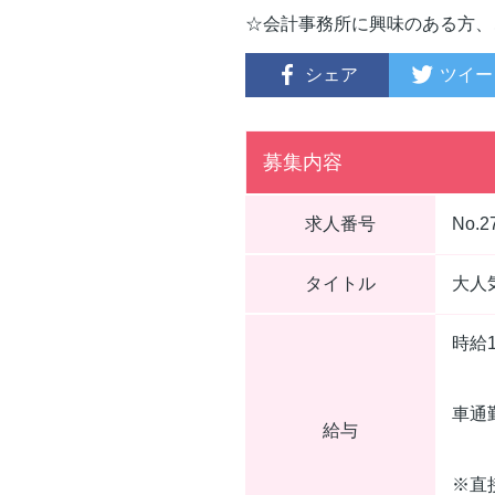
☆会計事務所に興味のある方、
シェア
ツイー
募集内容
求人番号
No.2
タイトル
大人
時給
車通
給与
※直