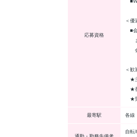
■W
＜優
■会
応募資格
ま
会計
＜歓
★主
★長
★男
最寄駅
各線
自転
通勤・勤務先備考