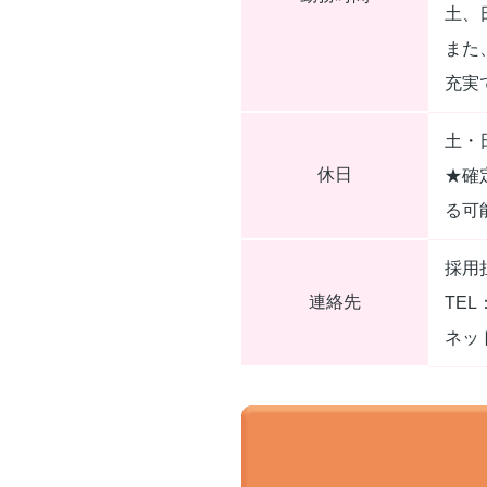
土、
また
充実
土・
休日
★確
る可
採用
連絡先
TEL：
ネッ