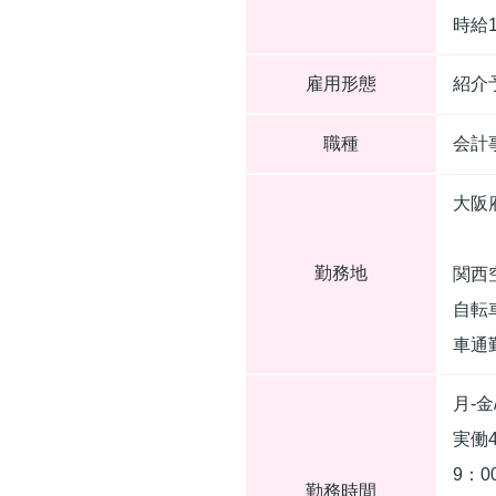
時給
雇用形態
紹介
職種
会計
大阪
勤務地
関西
自転
車通
月-金
実働
9：0
勤務時間