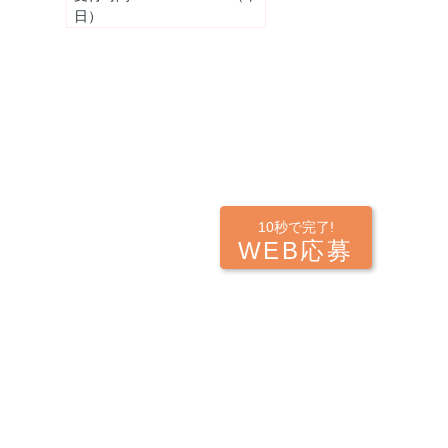
日）
10秒で完了!
WEB応募