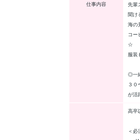
仕事内容
先輩
聞け
海の
コー
☆
服装
◎一
３０
が活
高卒
＜必