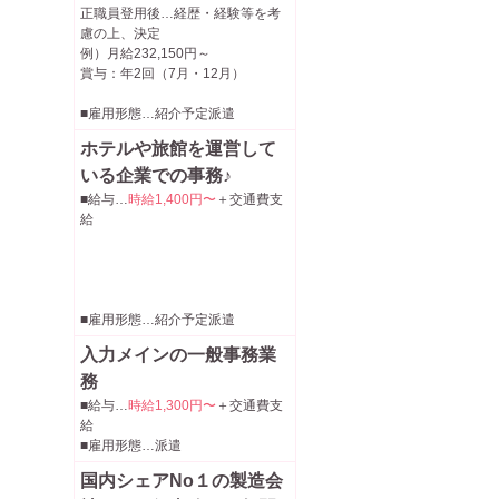
正職員登用後…経歴・経験等を考
慮の上、決定
例）月給232,150円～
賞与：年2回（7月・12月）
■雇用形態…紹介予定派遣
ホテルや旅館を運営して
いる企業での事務♪
■給与…
時給1,400円〜
＋交通費支
給
■雇用形態…紹介予定派遣
入力メインの一般事務業
務
■給与…
時給1,300円〜
＋交通費支
給
■雇用形態…派遣
国内シェアNo１の製造会