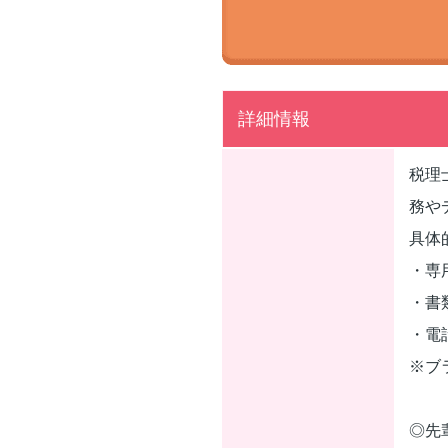
詳細情報
税理
務や
具体
・専
・書
・電
※ブ
◎先