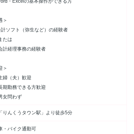
ord・Excelの基本操作ができる方
遇＞
計ソフト（弥生など）の経験者
たは
経理事務の経験者
迎＞
婦（夫）歓迎
期勤務できる方歓迎
女問わず
「りんくうタウン駅」より徒歩5分
車・バイク通勤可