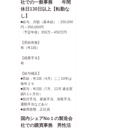
社での一般事務 年間
休日130日以上【転勤な
し】
■給与…月額（基本給）：250,000
円～350,000円
〈予定年収）350万～450万円
【昇給有無】
有（年1回）
【残業手当】
有
【給与補足】
■昇給：年1回（4月）ここ10年は
毎年２％
■賞与：年2回（7月、12月 過去実
績5.1ヶ月分）
■役付手当、家族手当、深夜手当、
通勤手当などあり
■雇用形態…正社員
国内シェアNo１の製造会
社での購買事務 男性活