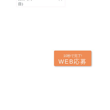
日）
10秒で完了!
WEB応募