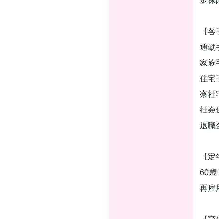
金保
【各
通勤
家族
住宅
寮社
社会
退職
【定
60歳
再雇