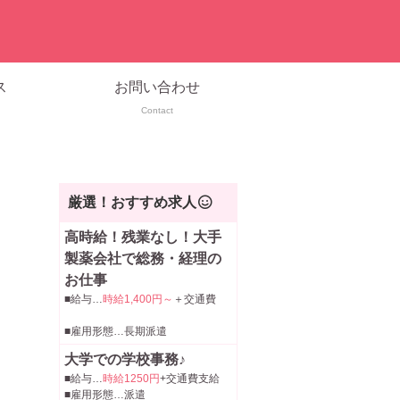
ス
お問い合わせ
Contact
厳選！おすすめ求人
高時給！残業なし！大手
製薬会社で総務・経理の
お仕事
■給与…
時給1,400円～
＋交通費
■雇用形態…長期派遣
大学での学校事務♪
■給与…
時給1250円
+交通費支給
■雇用形態…派遣