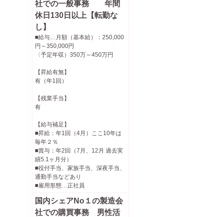
社での一般事務 年間
休日130日以上【転勤な
し】
■給与…月額（基本給）：250,000
円～350,000円
〈予定年収）350万～450万円
【昇給有無】
有（年1回）
【残業手当】
有
【給与補足】
■昇給：年1回（4月）ここ10年は
毎年２％
■賞与：年2回（7月、12月 過去実
績5.1ヶ月分）
■役付手当、家族手当、深夜手当、
通勤手当などあり
■雇用形態…正社員
国内シェアNo１の製造会
社での購買事務 男性活