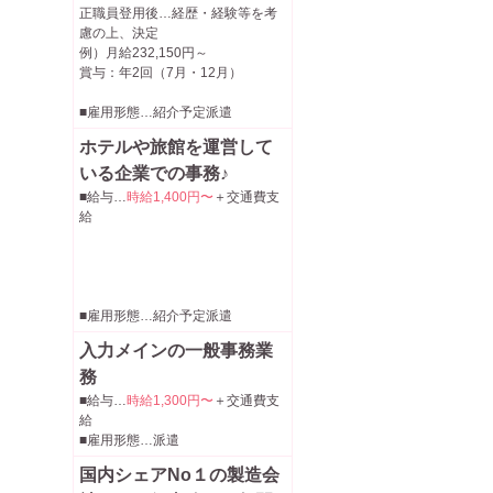
正職員登用後…経歴・経験等を考
慮の上、決定
例）月給232,150円～
賞与：年2回（7月・12月）
■雇用形態…紹介予定派遣
ホテルや旅館を運営して
いる企業での事務♪
■給与…
時給1,400円〜
＋交通費支
給
■雇用形態…紹介予定派遣
入力メインの一般事務業
務
■給与…
時給1,300円〜
＋交通費支
給
■雇用形態…派遣
国内シェアNo１の製造会