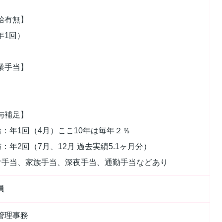
給有無】
年1回）
業手当】
与補足】
給：年1回（4月）ここ10年は毎年２％
与：年2回（7月、12月 過去実績5.1ヶ月分）
付手当、家族手当、深夜手当、通勤手当などあり
社員
管理事務