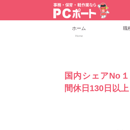
ホーム
職
Home
国内シェアNo
間休日130日以