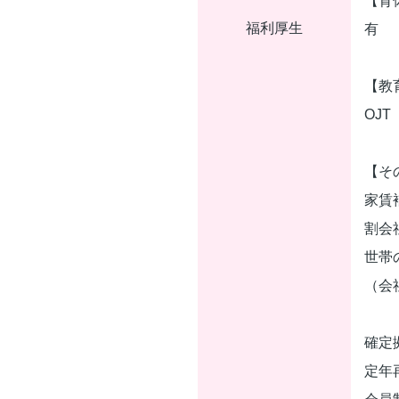
【育
福利厚生
有
【教
OJT
【そ
家賃
割会
世帯
（会
確定
定年