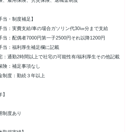
険、雇用保険、労災保険、退職金制度
手当・制度補足】
手当：実費支給/車の場合ガソリン代30㎞分まで支給
手当：配偶者7000円第一子2500円それ以降1200円
手当：福利厚生補足欄に記載
宅：通勤2時間以上で社宅の可能性有/福利厚生その他記載
保険：補足事項なし
金制度：勤続３年以上
年】
用制度あり