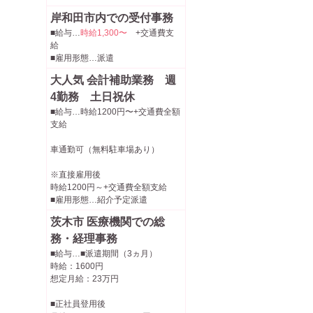
岸和田市内での受付事務
■給与…
時給1,300〜
+交通費支
給
■雇用形態…派遣
大人気 会計補助業務 週
4勤務 土日祝休
■給与…時給1200円〜+交通費全額
支給
車通勤可（無料駐車場あり）
※直接雇用後
時給1200円～+交通費全額支給
■雇用形態…紹介予定派遣
茨木市 医療機関での総
務・経理事務
■給与…■派遣期間（3ヵ月）
時給：1600円
想定月給：23万円
■正社員登用後