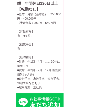
躍 年間休日130日以上
【転勤なし】
■給与…月額（基本給）：250,000
円～400,000円
〈予定年収）350万～550万円
【昇給有無】
有（年1回）
【残業手当】
有
【給与補足】
■昇給：年1回（4月）ここ10年は
毎年２％
■賞与：年2回（7月、12月 過去実
績5.1ヶ月分）
■役付手当、家族手当、深夜手当、
通勤手当などあり
■雇用形態…正社員