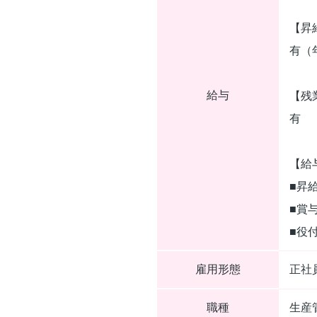
【昇
有（
給与
【残
有
【給
■昇
■賞
■役
雇用形態
正
職種
生産