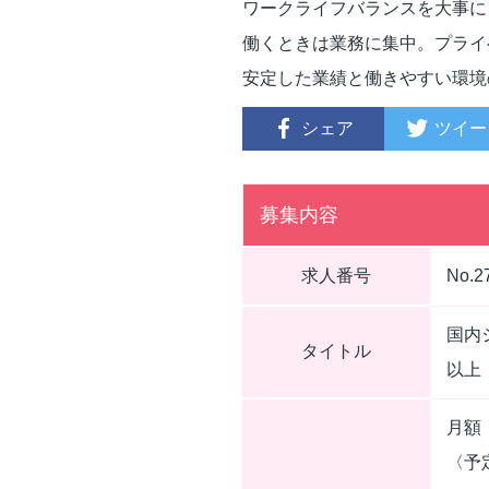
ワークライフバランスを大事に
働くときは業務に集中。プライ
安定した業績と働きやすい環境
シェア
ツイー
募集内容
求人番号
No.2
国内
タイトル
以上
月額（
〈予