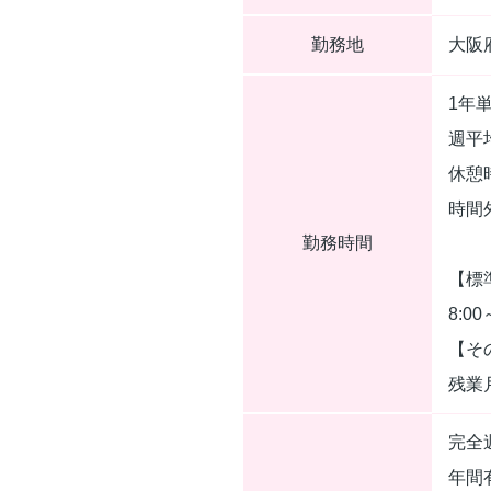
勤務地
大阪
1年
週平
休憩
時間
勤務時間
【標
8:00
【そ
残業月
完全
年間