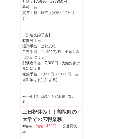
月給：175850～239850円
昇給：有
賞与：有（昨年度実績3.12ヶ月
分）
【別途支給手当】
時間外手当
通勤手当：全額支給
住宅手当：11,000円/月（支給対象
は規定による）
配偶者手当：7,000円（支給対象は
規定による）
家族手当：2,000円～3,000円（支
給対象は規定による）
■雇用形態…紹介予定派遣（3ヵ
月）
土日祝休み！！熊取町の
大学での広報業務
■給与…
時給1,450円
+交通費支
給