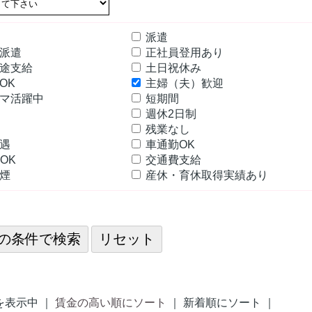
派遣
定派遣
正社員登用あり
途支給
土日祝休み
OK
主婦（夫）歓迎
マ活躍中
短期間
可
週休2日制
残業なし
優遇
車通勤OK
OK
交通費支給
分煙
産休・育休取得実績あり
を表示中 ｜
賃金の高い順にソート
｜ 新着順にソート ｜