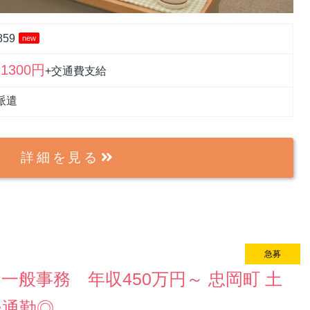
859
new
1300円
+交通費支給
派遣
詳細を見る
急募
new
一般事務 年収450万円～ 忠岡町 土
ー通勤◎