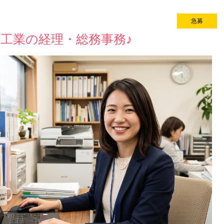
急募
new
工業の経理・総務事務♪