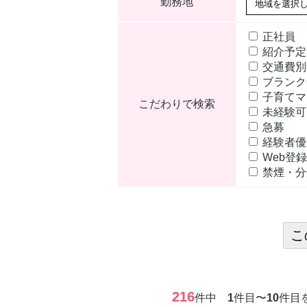
勤務地
正社員
紹介予
交通費別
ブランク
子育てマ
こだわりで検索
未経験
急募
経験者
Web登録
禁煙・
216
件中
1
件目〜
10
件目