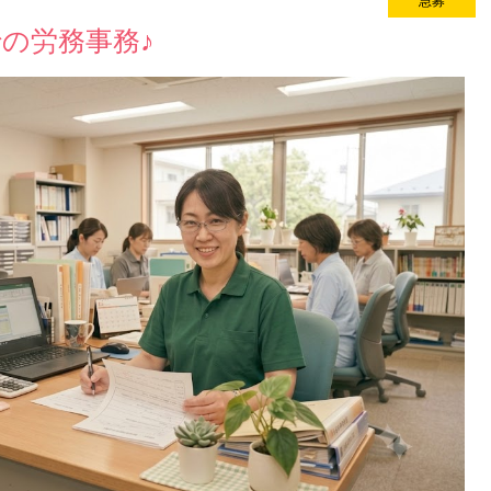
急募
new
の労務事務♪