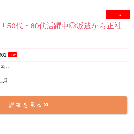
new
！50代・60代活躍中◎派遣から正社
861
new
00円～
社員
詳細を見る