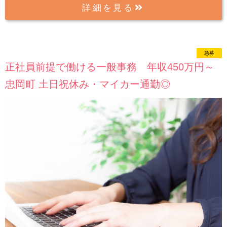
詳細を見る
急募
new
正社員前提で働ける一般事務 年収450万円～
忠岡町 土日祝休み・マイカー通勤◎