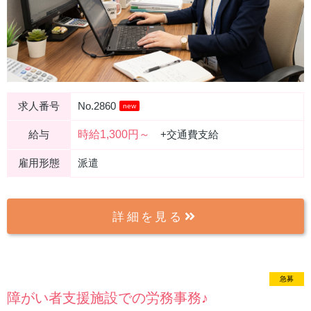
求人番号
No.2860
new
時給1,300円～
給与
+交通費支給
雇用形態
派遣
詳細を見る
急募
new
障がい者支援施設での労務事務♪