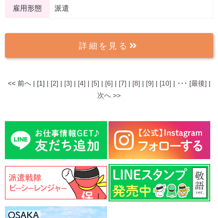
雇用形態
派遣
詳細を見る
<< 前へ | [1] |
[2]
|
[3]
|
[4]
|
[5]
|
[6]
|
[7]
|
[8]
|
[9]
|
[10]
| ･･･
[最後]
|
次へ >>