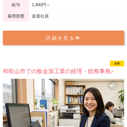
給与
1,400円～
雇用形態
派遣社員
詳細を見る
急募
new
和歌山市での板金加工業の経理・総務事務♪