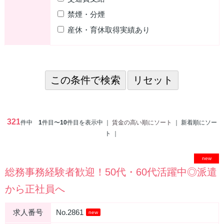
禁煙・分煙
産休・育休取得実績あり
321
件中
1
件目〜
10
件目を表示中 ｜
賃金の高い順にソート
｜ 新着順にソー
ト ｜
new
総務事務経験者歓迎！50代・60代活躍中◎派遣
から正社員へ
求人番号
No.2861
new