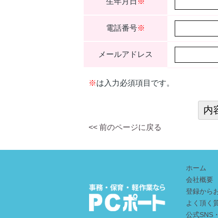
生年月日
※
電話番号
※
メールアドレス
※
は入力必須項目です。
<< 前のページに戻る
ホーム
会社概要
登録から
よく頂く
公式SNS