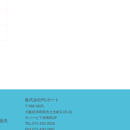
株式会社PCポート
〒596-0825
大阪府岸和田市土生町3-15-22
サバービア岸和田2F
販売
TEL.072-430-3018
FAX.072-430-2882