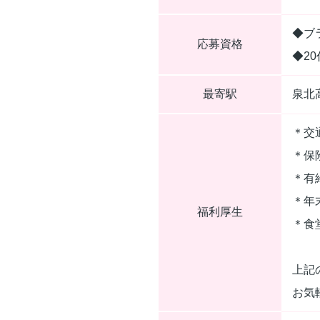
◆ブ
応募資格
◆2
最寄駅
泉北
＊交
＊保
＊有
＊年
福利厚生
＊食
上記
お気