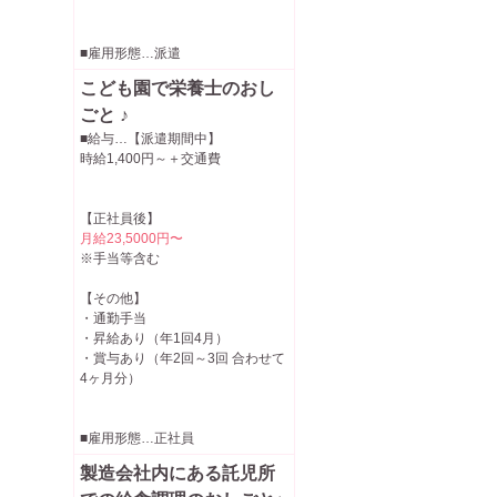
■雇用形態…派遣
こども園で栄養士のおし
ごと ♪
■給与…【派遣期間中】
時給1,400円～＋交通費
【正社員後】
月給23,5000円〜
※手当等含む
【その他】
・通勤手当
・昇給あり（年1回4月）
・賞与あり（年2回～3回 合わせて
4ヶ月分）
■雇用形態…正社員
製造会社内にある託児所