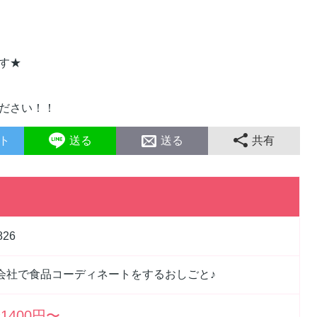
す★
ださい！！
ト
送る
送る
共有
826
会社で食品コーディネートをするおしごと♪
1400円〜