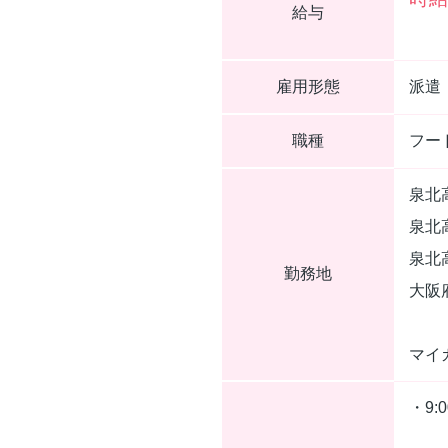
給与
雇用形態
派遣
職種
フー
泉北
泉北
泉北
勤務地
大阪
マイ
・9: