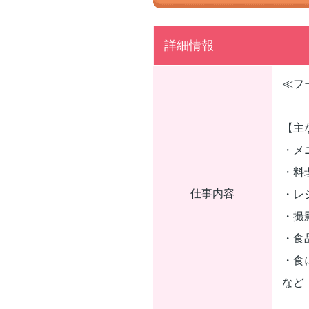
詳細情報
≪フ
【主
・メ
・料
仕事内容
・レ
・撮
・食
・食
など