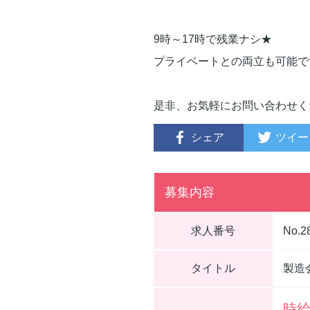
9時～17時で残業ナシ★
プライベートとの両立も可能で
是非、お気軽にお問い合わせく
シェア
ツイー
募集内容
求人番号
No.2
タイトル
製造
時給