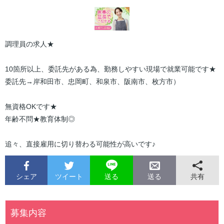
調理員の求人★
10箇所以上、委託先がある為、勤務しやすい現場で就業可能です★
委託先→岸和田市、忠岡町、和泉市、阪南市、枚方市）
無資格OKです★
年齢不問★教育体制◎
追々、直接雇用に切り替わる可能性が高いです♪
シェア
ツイート
共有
送る
送る
募集内容