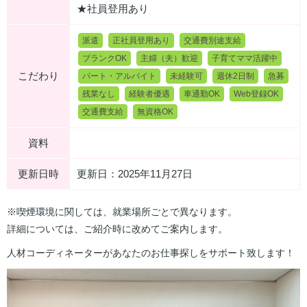
★社員登用あり
派遣
正社員登用あり
交通費別途支給
ブランクOK
主婦（夫）歓迎
子育てママ活躍中
こだわり
パート・アルバイト
未経験可
週休2日制
急募
残業なし
経験者優遇
車通勤OK
Web登録OK
交通費支給
無資格OK
資料
更新日時
更新日：2025年11月27日
※喫煙環境に関しては、就業場所ごとで異なります。
詳細については、ご紹介時に改めてご案内します。
人材コーディネーターがあなたのお仕事探しをサポート致します！