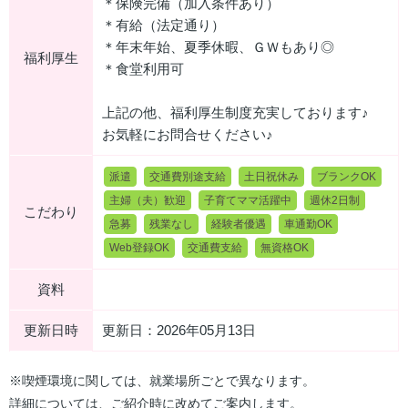
＊保険完備（加入条件あり）
＊有給（法定通り）
＊年末年始、夏季休暇、ＧＷもあり◎
福利厚生
＊食堂利用可
上記の他、福利厚生制度充実しております♪
お気軽にお問合せください♪
派遣
交通費別途支給
土日祝休み
ブランクOK
主婦（夫）歓迎
子育てママ活躍中
週休2日制
こだわり
急募
残業なし
経験者優遇
車通勤OK
Web登録OK
交通費支給
無資格OK
資料
更新日時
更新日：2026年05月13日
※喫煙環境に関しては、就業場所ごとで異なります。
詳細については、ご紹介時に改めてご案内します。