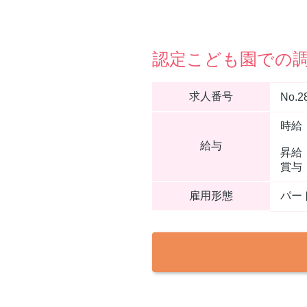
認定こども園での調
求人番号
No.2
時給：
給与
昇給
賞与
雇用形態
パー