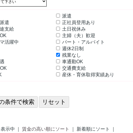
派遣
定派遣
正社員登用あり
途支給
土日祝休み
OK
主婦（夫）歓迎
マ活躍中
パート・アルバイト
可
週休2日制
残業なし
優遇
車通勤OK
OK
交通費支給
K
産休・育休取得実績あり
表示中 ｜
賃金の高い順にソート
｜ 新着順にソート ｜