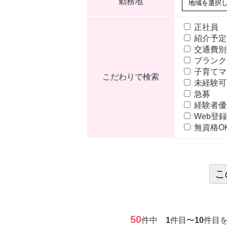
勤務地
正社員
紹介予
交通費別
ブランク
子育てマ
こだわりで検索
未経験
急募
経験者
Web登録
無資格O
50
件中
1
件目〜
10
件目を