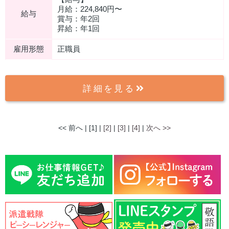
月給：224,840円〜
給与
賞与：年2回
昇給：年1回
雇用形態
正職員
詳細を見る
<< 前へ | [1] |
[2]
|
[3]
|
[4]
|
次へ >>