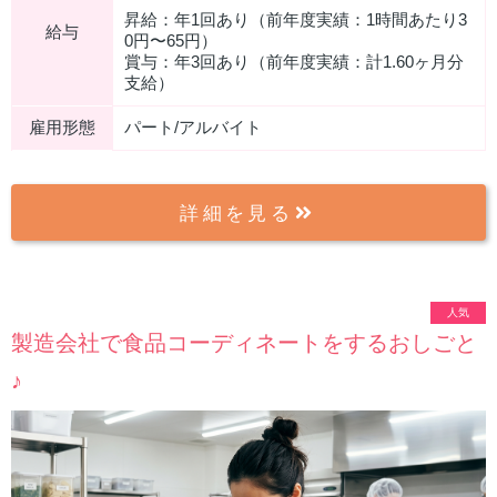
昇給：年1回あり（前年度実績：1時間あたり3
給与
0円〜65円）
賞与：年3回あり（前年度実績：計1.60ヶ月分
支給）
雇用形態
パート/アルバイト
詳細を見る
人気
製造会社で食品コーディネートをするおしごと
♪