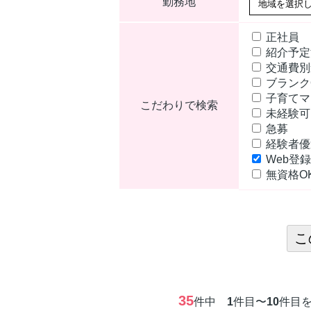
勤務地
正社員
紹介予
交通費別
ブランク
子育てマ
こだわりで検索
未経験
急募
経験者
Web登録
無資格O
35
件中
1
件目〜
10
件目を