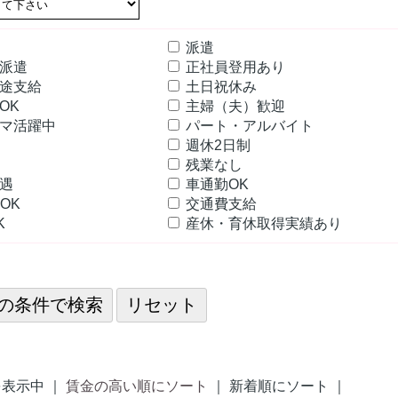
派遣
定派遣
正社員登用あり
途支給
土日祝休み
OK
主婦（夫）歓迎
マ活躍中
パート・アルバイト
可
週休2日制
残業なし
優遇
車通勤OK
OK
交通費支給
K
産休・育休取得実績あり
表示中 ｜
賃金の高い順にソート
｜ 新着順にソート ｜