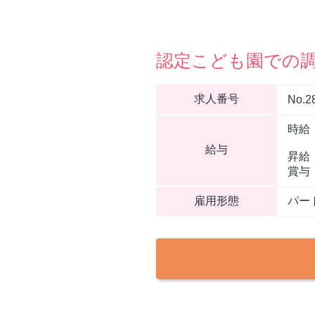
認定こども園での調
求人番号
No.2
時給：
給与
昇給
賞与
雇用形態
パー