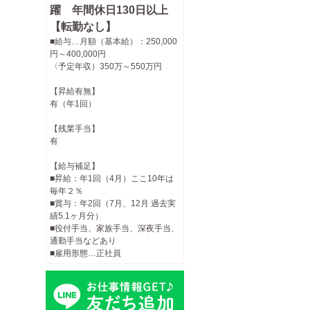
躍 年間休日130日以上
【転勤なし】
■給与…月額（基本給）：250,000
円～400,000円
〈予定年収）350万～550万円
【昇給有無】
有（年1回）
【残業手当】
有
【給与補足】
■昇給：年1回（4月）ここ10年は
毎年２％
■賞与：年2回（7月、12月 過去実
績5.1ヶ月分）
■役付手当、家族手当、深夜手当、
通勤手当などあり
■雇用形態…正社員