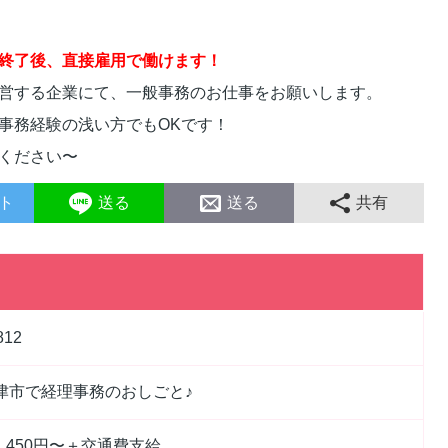
終了後、直接雇用で働けます！
営する企業にて、一般事務のお仕事をお願いします。
事務経験の浅い方でもOKです！
ください〜
ト
送る
送る
共有
812
津市で経理事務のおしごと♪
1,450円〜＋交通費支給