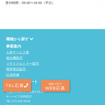
受付時間：09:00〜18:00（平日）
職種から探す
事業案内
人材サービス業
複合機販売
リサイクルトナー販売
携帯電話販売
社員研修
株式会社PCポート
10秒で完了!
TEL応募
〒596-0825
WEB応募
大阪府岸和田市土生町3-15-22
サバービア岸和田2F
TEL.072-430-3018