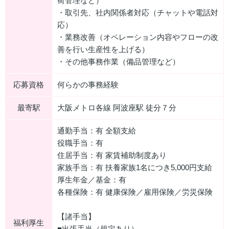
荷管理など）
・取引先、社内関係者対応（チャットや電話対
応）
・業務改善（オペレーション内容やフローの改
善を行い生産性を上げる）
・その他事務作業（備品管理など）
応募資格
何らかの事務経験
最寄駅
大阪メトロ各線 阿波座駅 徒分７分
通勤手当：有 全額⽀給
役職⼿当：有
住居手当：有 家賃補助制度あり
家族手当：有 扶養家族1名につき5,000円⽀給
厚生年金／基金：有
各種保険：有 健康保険／雇用保険／労災保険
【諸手当】
福利厚生