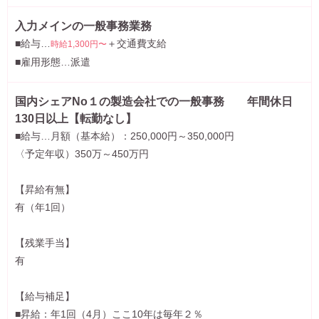
入力メインの一般事務業務
■給与…
＋交通費支給
時給1,300円〜
■雇用形態…派遣
国内シェアNo１の製造会社での一般事務 年間休日
130日以上【転勤なし】
■給与…月額（基本給）：250,000円～350,000円
〈予定年収）350万～450万円
【昇給有無】
有（年1回）
【残業手当】
有
【給与補足】
■昇給：年1回（4月）ここ10年は毎年２％