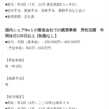
■賞与：年2回（7月、12月 過去実績5.1ヶ月分）
■役付手当、家族手当、深夜手当、通勤手当などあり
■雇用形態…正社員
国内シェアNo１の製造会社での購買事務 男性活躍 年
間休日130日以上【転勤なし】
■給与…月額（基本給）：250,000円～400,000円
〈予定年収）350万～550万円
【昇給有無】
有（年1回）
【残業手当】
有
【給与補足】
■昇給：年1回（4月）ここ10年は毎年２％
■賞与：年2回（7月、12月 過去実績5.1ヶ月分）