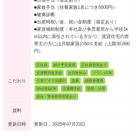
■出張⼿当（規定あり）
■家族⼿当（扶養家族1名につき5000円）
■健康診断
■出産時祝い⾦、祝い⾦制度（規定あり）
■家賃補助制度：本社及び各営業所から半径1k
m以内に居住されている⽅かつ、賃貸住宅の世
帯主の⽅には⽉額家賃の50％⽀給（上限30,000
円）
正社員
紹介予定派遣
正社員登用あり
交通費別途支給
土日祝休み
ブランクOK
こだわり
子育てママ活躍中
急募
経験者優遇
Web登録OK
交通費支給
禁煙・分煙
産休・育休取得実績あり
資料
更新日時
更新日：2025年07月23日