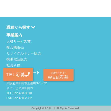
職種から探す
事業案内
人材サービス業
複合機販売
リサイクルトナー販売
携帯電話販売
社員研修
株式会社PCポート
10秒で完了!
TEL応募
WEB応募
〒596-0825
大阪府岸和田市土生町3-15-22
サバービア岸和田2F
TEL.072-430-3018
FAX.072-430-2882
Copyright©
PCポート
All Rights Reserved.