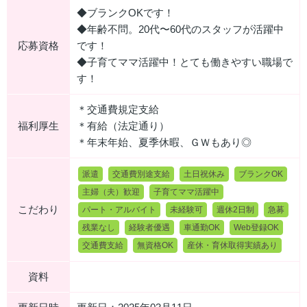
◆ブランクOKです！
◆年齢不問。20代〜60代のスタッフが活躍中
応募資格
です！
◆子育てママ活躍中！とても働きやすい職場で
す！
＊交通費規定支給
福利厚生
＊有給（法定通り）
＊年末年始、夏季休暇、ＧＷもあり◎
派遣
交通費別途支給
土日祝休み
ブランクOK
主婦（夫）歓迎
子育てママ活躍中
こだわり
パート・アルバイト
未経験可
週休2日制
急募
残業なし
経験者優遇
車通勤OK
Web登録OK
交通費支給
無資格OK
産休・育休取得実績あり
資料