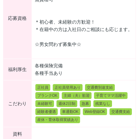
応募資格
＊初心者、未経験の方歓迎！
＊在籍中の方は入社日のご相談にも応じます。
☆男女問わず募集中☆
各種保険完備
福利厚生
各種手当あり
正社員
正社員登用あり
交通費別途支給
ブランクOK
主婦（夫）歓迎
子育てママ活躍中
こだわり
未経験可
週休2日制
急募
残業なし
経験者優遇
車通勤OK
Web登録OK
交通費支給
産休・育休取得実績あり
資料