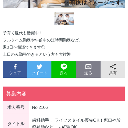
子育て世代も活躍中！
フルタイム勤務や午前中の短時間勤務など。
週3日〜相談できます◎
土日のみ勤務できるという方も大歓迎
シェア
ツイート
共有
送る
送る
募集内容
求人番号
No.2166
歯科助手 、ライフスタイル優先OK！窓口や診
タイトル
療補助など 未経験OK