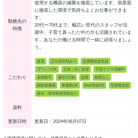
使用する機器の滅菌を徹底しています。衛星面
に徹底した環境で気持ちよくお仕事ができま
す。
勤務先の
20代〜70代まで、幅広い世代のスタッフが活
特徴
躍中。子育て真っただ中の方も活躍されていま
す。あなたの働ける時間で一緒に頑張りましょ
う。
派遣
正社員登用あり
交通費別途支給
ブランクOK
主婦（夫）歓迎
子育てママ活躍中
こだわり
未経験可
週休2日制
急募
残業なし
経験者優遇
車通勤OK
Web登録OK
交通費支給
産休・育休取得実績あり
資料
更新日時
更新日：2024年06月07日